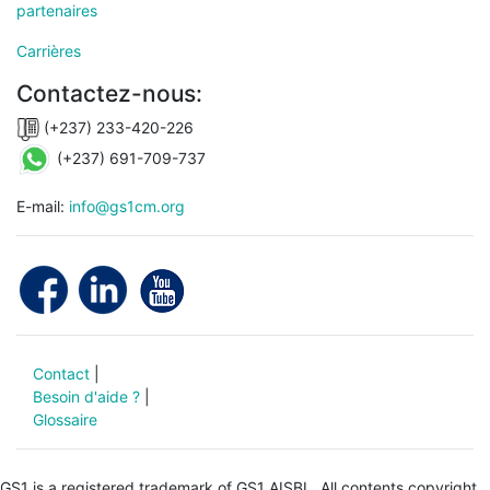
partenaires
Carrières
Contactez-nous:
(+237) 233-420-226
(+237) 691-709-737
E-mail:
info@gs1cm.org
Contact
|
Besoin d'aide ?
|
Glossaire
GS1 is a registered trademark of GS1 AISBL.
All contents copyright