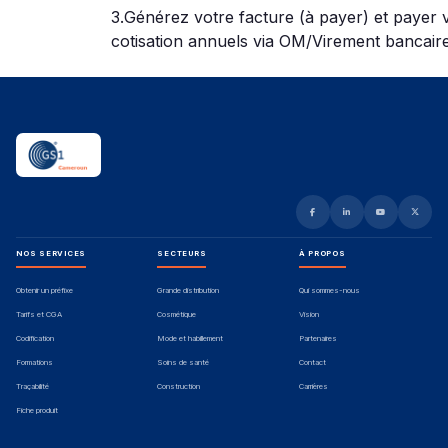
3.
Générez votre facture
(à payer) et payer v
cotisation annuels via OM/Virement bancair
NOS SERVICES
SECTEURS
À PROPOS
Obtenir un préfixe
Grande distribution
Qui sommes-nous
Tarifs et CGA
Cosmétique
Vision
Codification
Mode et habillement
Partenaires
Formations
Soins de santé
Contact
Traçabilité
Construction
Carrières
Fiche produit